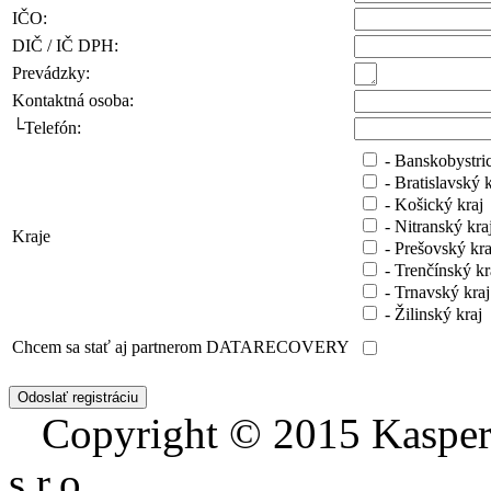
IČO:
DIČ / IČ DPH:
Prevádzky:
Kontaktná osoba:
└Telefón:
- Banskobystric
- Bratislavský k
- Košický kraj
- Nitranský kra
Kraje
- Prešovský kra
- Trenčínský kr
- Trnavský kraj
- Žilinský kraj
Chcem sa stať aj partnerom DATARECOVERY
Copyright © 2015 Kaspe
s.r.o.